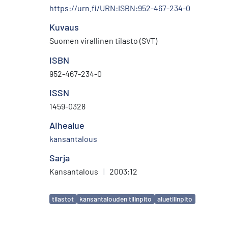
https://urn.fi/URN:ISBN:952-467-234-0
Kuvaus
Suomen virallinen tilasto (SVT)
ISBN
952-467-234-0
ISSN
1459-0328
Aihealue
kansantalous
Sarja
Kansantalous
|
2003:12
Avainsanat
tilastot
kansantalouden tilinpito
aluetilinpito