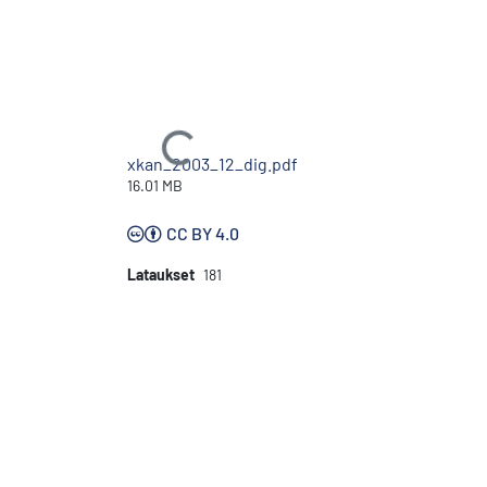
Ladataan...
xkan_2003_12_dig.pdf
16.01 MB
CC BY 4.0
Lataukset
181