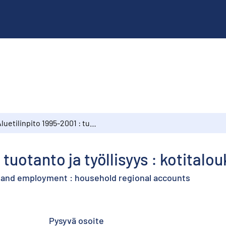
Aluetilinpito 1995-2001 : tuotanto ja työllisyys : kotitalouksien aluetilit
 tuotanto ja työllisyys : kotitalou
n and employment : household regional accounts
Pysyvä osoite