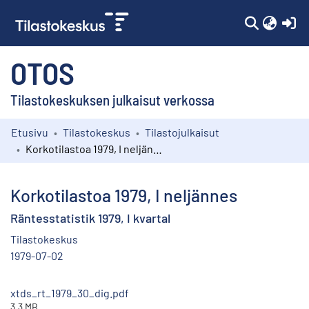
(c
OTOS
Tilastokeskuksen julkaisut verkossa
Etusivu
Tilastokeskus
Tilastojulkaisut
Kokoelmat
Korkotilastoa 1979, I neljännes
Selaa
Korkotilastoa 1979, I neljännes
Räntesstatistik 1979, I kvartal
Tilastokeskus
1979-07-02
xtds_rt_1979_30_dig.pdf
3.3 MB