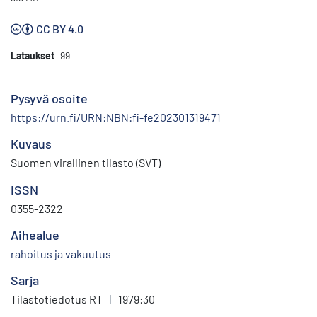
CC BY 4.0
Lataukset
99
Pysyvä osoite
https://urn.fi/URN:NBN:fi-fe202301319471
Kuvaus
Suomen virallinen tilasto (SVT)
ISSN
0355-2322
Aihealue
rahoitus ja vakuutus
Sarja
Tilastotiedotus RT
|
1979:30