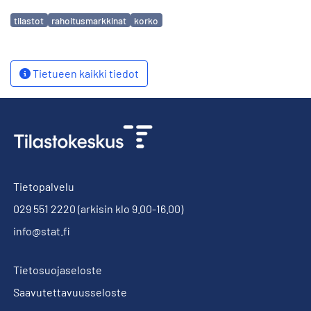
Avainsanat
tilastot
rahoitusmarkkinat
korko
Tietueen kaikki tiedot
Tietopalvelu
029 551 2220
(arkisin klo 9.00-16.00)
info@stat.fi
Tietosuojaseloste
Saavutettavuusseloste