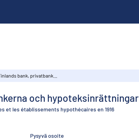
Finlands bank, privatbankerna och hypoteksinrättningarna år 1916
nkerna och hypoteksinrättningar
es et les établissements hypothécaires en 1916
Pysyvä osoite