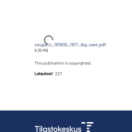
Ladataan...
xsupa_c_191600_1917_dig_swe.pdf
9.35 MB
This publication is copyrighted.
Lataukset
227