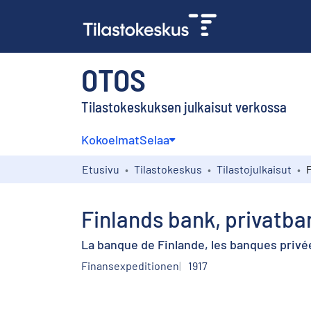
OTOS
Tilastokeskuksen julkaisut verkossa
Kokoelmat
Selaa
Etusivu
Tilastokeskus
Tilastojulkaisut
Finlands bank, privatba
La banque de Finlande, les banques privé
Finansexpeditionen
1917