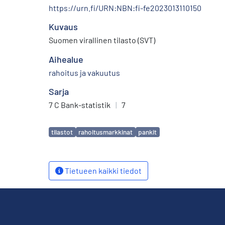
https://urn.fi/URN:NBN:fi-fe2023013110150
Kuvaus
Suomen virallinen tilasto (SVT)
Aihealue
rahoitus ja vakuutus
Sarja
7 C Bank-statistik
|
7
Avainsanat
tilastot
rahoitusmarkkinat
pankit
Tietueen kaikki tiedot