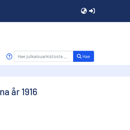
(current)
Hae
na år 1916