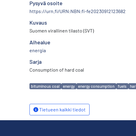
Pysyvä osoite
https://urn.fi/URN:NBN:fi-fe20230912123682
Kuvaus
Suomen virallinen tilasto (SVT)
Aihealue
energia
Sarja
Consumption of hard coal
Avainsanat
bituminous coal
energy
energy consumption
fuels
har
Tietueen kaikki tiedot