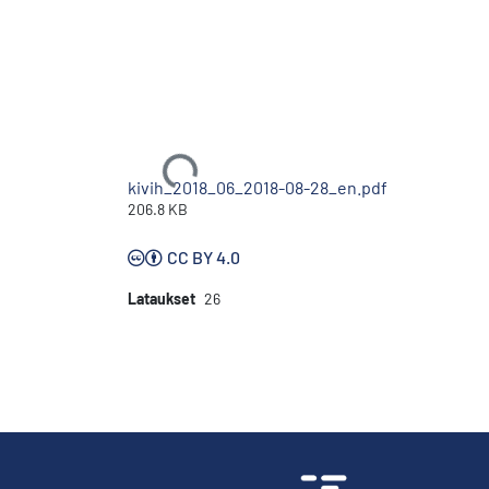
Ladataan...
kivih_2018_06_2018-08-28_en.pdf
206.8 KB
CC BY 4.0
Lataukset
26