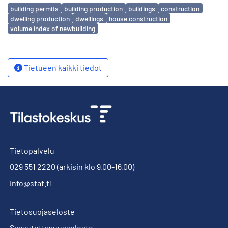
Avainsanat
building permits
building production
buildings
construction
dwelling production
dwellings
house construction
volume index of newbuilding
Tietueen kaikki tiedot
Tietopalvelu
029 551 2220
(arkisin klo 9.00-16.00)
info@stat.fi
Tietosuojaseloste
Saavutettavuusseloste