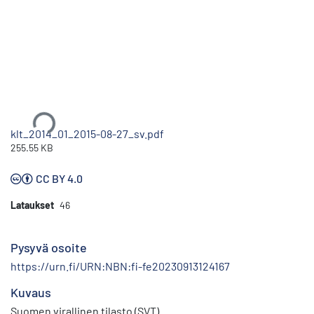
Ladataan...
klt_2014_01_2015-08-27_sv.pdf
255.55 KB
CC BY 4.0
Lataukset
46
Pysyvä osoite
https://urn.fi/URN:NBN:fi-fe20230913124167
Kuvaus
Suomen virallinen tilasto (SVT)