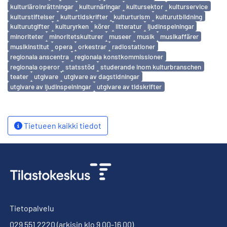
kulturläroinrättningar
kulturnäringar
kultursektor
kulturservice
kulturstiftelser
kulturtidskrifter
kulturturism
kulturutbildning
kulturutgifter
kulturyrken
körer
litteratur
ljudinspelningar
minoriteter
minoritetskulturer
museer
musik
musikaffärer
musikinstitut
opera
orkestrar
radiostationer
regionala anscentra
regionala konstkommissioner
regionala operor
statsstöd
studerande inom kulturbranschen
teater
utgivare
utgivare av dagstidningar
utgivare av ljudinspelningar
utgivare av tidskrifter
Tietueen kaikki tiedot
Tietopalvelu
029 551 2220
(arkisin klo 9.00-16.00)