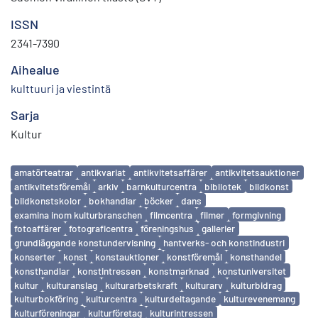
ISSN
2341-7390
Aihealue
kulttuuri ja viestintä
Sarja
Kultur
Avainsanat
amatörteatrar
antikvariat
antikvitetsaffärer
antikvitetsauktioner
antikvitetsföremål
arkiv
barnkulturcentra
bibliotek
bildkonst
bildkonstskolor
bokhandlar
böcker
dans
examina inom kulturbranschen
filmcentra
filmer
formgivning
fotoaffärer
fotograficentra
föreningshus
gallerier
grundläggande konstundervisning
hantverks- och konstindustri
konserter
konst
konstauktioner
konstföremål
konsthandel
konsthandlar
konstintressen
konstmarknad
konstuniversitet
kultur
kulturanslag
kulturarbetskraft
kulturarv
kulturbidrag
kulturbokföring
kulturcentra
kulturdeltagande
kulturevenemang
kulturföreningar
kulturföretag
kulturintressen