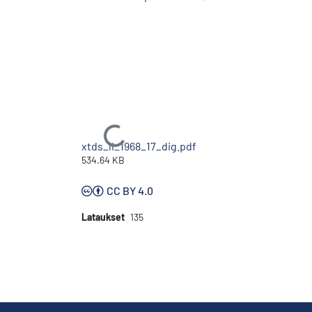
Ladataan...
xtds_li_1968_17_dig.pdf
534.64 KB
CC BY 4.0
Lataukset
135