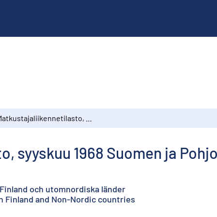
Matkustajaliikennetilasto, syyskuu 1968 Suomen ja Pohjoismaiden ulkopuolisten maiden välillä
to, syyskuu 1968 Suomen ja Pohj
 Finland och utomnordiska länder
n Finland and Non-Nordic countries