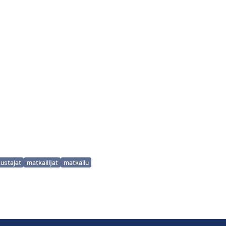
ustajat
matkailijat
matkailu