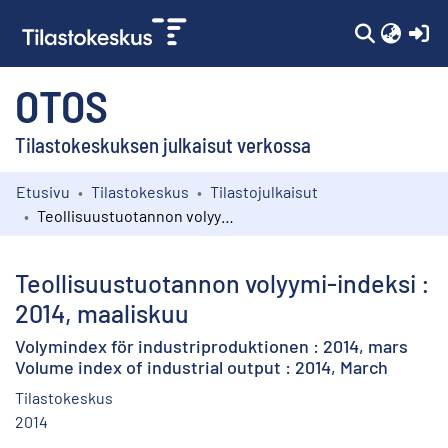
(c
OTOS
Tilastokeskuksen julkaisut verkossa
Etusivu
Tilastokeskus
Tilastojulkaisut
Kokoelmat
Teollisuustuotannon volyymi-indeksi : 2014, maaliskuu
Selaa
Teollisuustuotannon volyymi-indeksi :
2014, maaliskuu
Volymindex för industriproduktionen : 2014, mars
Volume index of industrial output : 2014, March
Tilastokeskus
2014