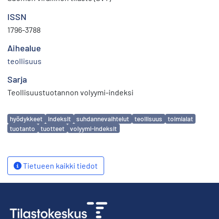
ISSN
1796-3788
Aihealue
teollisuus
Sarja
Teollisuustuotannon volyymi-indeksi
Avainsanat
hyödykkeet
indeksit
suhdannevaihtelut
teollisuus
toimialat
tuotanto
tuotteet
volyymi-indeksit
Tietueen kaikki tiedot