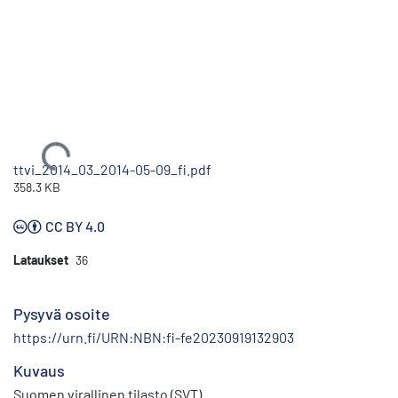
Ladataan...
ttvi_2014_03_2014-05-09_fi.pdf
358.3 KB
CC BY 4.0
Lataukset
36
Pysyvä osoite
https://urn.fi/URN:NBN:fi-fe20230919132903
Kuvaus
Suomen virallinen tilasto (SVT)