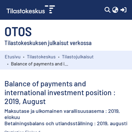
(c
OTOS
Tilastokeskuksen julkaisut verkossa
Etusivu
Tilastokeskus
Tilastojulkaisut
Kokoelmat
Balance of payments and international investment position : 2019, August
Selaa
Balance of payments and
international investment position :
2019, August
Maksutase ja ulkomainen varallisuusasema : 2019,
elokuu
Betalningsbalans och utlandsställning : 2019, augusti