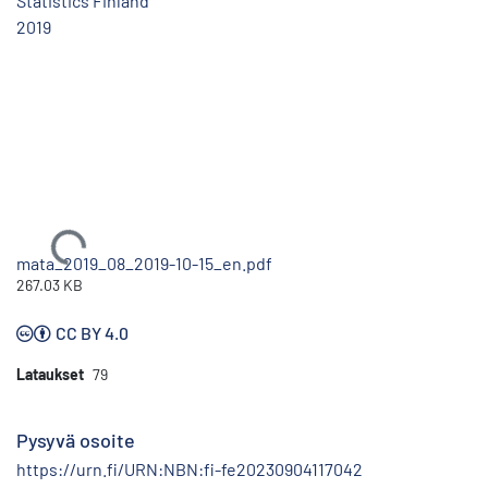
Statistics Finland
2019
Ladataan...
mata_2019_08_2019-10-15_en.pdf
267.03 KB
CC BY 4.0
Lataukset
79
Pysyvä osoite
https://urn.fi/URN:NBN:fi-fe20230904117042