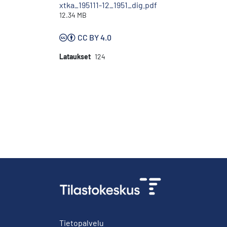
xtka_195111-12_1951_dig.pdf
12.34 MB
CC BY 4.0
Lataukset
124
Tietopalvelu