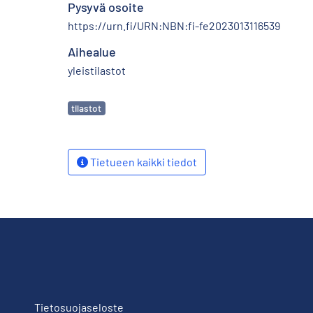
Pysyvä osoite
https://urn.fi/URN:NBN:fi-fe2023013116539
Aihealue
yleistilastot
Avainsanat
tilastot
Tietueen kaikki tiedot
Tietosuojaseloste