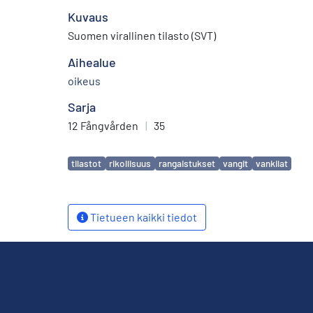
Kuvaus
Suomen virallinen tilasto (SVT)
Aihealue
oikeus
Sarja
12 Fångvården
|
35
Avainsanat
tilastot
rikollisuus
rangaistukset
vangit
vankilat
Tietueen kaikki tiedot