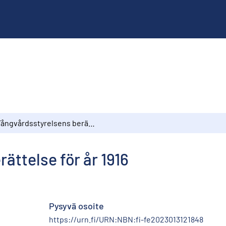
Fångvårdsstyrelsens berättelse för år 1916
ättelse för år 1916
Pysyvä osoite
https://urn.fi/URN:NBN:fi-fe2023013121848