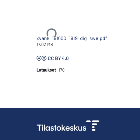
Ladataan...
xvank_191600_1919_dig_swe.pdf
17.02 MB
CC BY 4.0
Lataukset
170