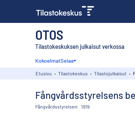
OTOS
Tilastokeskuksen julkaisut verkossa
Kokoelmat
Selaa
Etusivu
Tilastokeskus
Tilastojulkaisut
Fångvårdsstyrelsens ber
Fångvårdsstyrelsen
1919