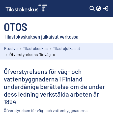
(c
OTOS
Tilastokeskuksen julkaisut verkossa
Etusivu
Tilastokeskus
Tilastojulkaisut
Kokoelmat
Öfverstyrelsens för väg- och vattenbyggnaderna i Finland underdåniga berättelse om de under dess ledning verkstälda arbeten år 1894
Selaa
Öfverstyrelsens för väg- och
vattenbyggnaderna i Finland
underdåniga berättelse om de under
dess ledning verkstälda arbeten år
1894
Öfverstyrelsen för väg- och vattenbyggnaderna