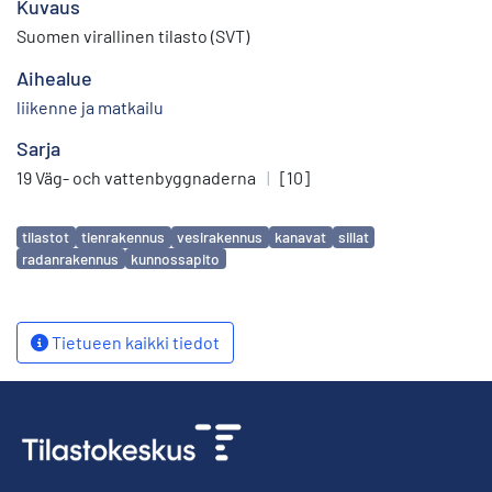
Kuvaus
Suomen virallinen tilasto (SVT)
Aihealue
liikenne ja matkailu
Sarja
19 Väg- och vattenbyggnaderna
|
[10]
Avainsanat
tilastot
tienrakennus
vesirakennus
kanavat
sillat
radanrakennus
kunnossapito
Tietueen kaikki tiedot