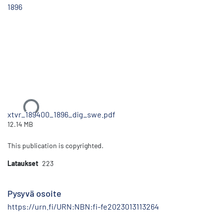
1896
Ladataan...
xtvr_189400_1896_dig_swe.pdf
12.14 MB
This publication is copyrighted.
Lataukset
223
Pysyvä osoite
https://urn.fi/URN:NBN:fi-fe2023013113264