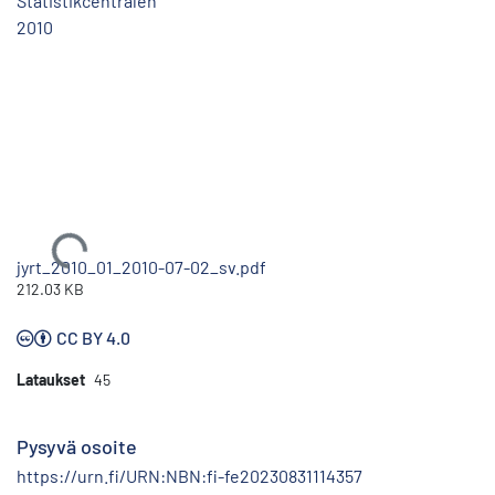
Statistikcentralen
2010
Ladataan...
jyrt_2010_01_2010-07-02_sv.pdf
212.03 KB
CC BY 4.0
Lataukset
45
Pysyvä osoite
https://urn.fi/URN:NBN:fi-fe20230831114357