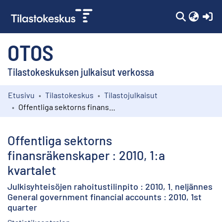
(c
OTOS
Tilastokeskuksen julkaisut verkossa
Etusivu
Tilastokeskus
Tilastojulkaisut
Kokoelmat
Offentliga sektorns finansräkenskaper : 2010, 1:a kvartalet
Selaa
Offentliga sektorns
finansräkenskaper : 2010, 1:a
kvartalet
Julkisyhteisöjen rahoitustilinpito : 2010, 1. neljännes
General government financial accounts : 2010, 1st
quarter