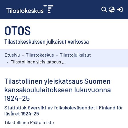
(c
OTOS
Tilastokeskuksen julkaisut verkossa
Etusivu
Tilastokeskus
Tilastojulkaisut
Kokoelmat
Tilastollinen yleiskatsaus Suomen kansakoululaitokseen lukuvuonna 1924–25
Selaa
Tilastollinen yleiskatsaus Suomen
kansakoululaitokseen lukuvuonna
1924–25
Statistisk översikt av folkskoleväsendet i Finland för
läsåret 1924–25
Tilastollinen Päätoimisto