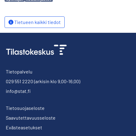
Tietueen kaikki tiedot
Tietopalvelu
029 551 2220
(arkisin klo 9.00-16.00)
info@stat.fi
Tietosuojaseloste
Saavutettavuusseloste
Evästeasetukset