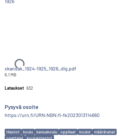
1926
Ladataan...
xkansak_1924-1925_1926_dig.pdf
6.1 MB
Lataukset
632
Pysyvä osoite
https://urn.fi/URN:NBN:fi-fe2023013114660
Avainsanat
tilastot
koulu
kansakoulu
oppilaat
koulut
määrärahat
opettajat
koulukirjastot