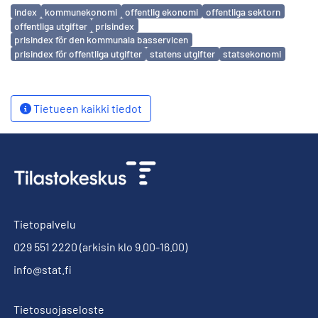
Avainsanat
index
kommunekonomi
offentlig ekonomi
offentliga sektorn
offentliga utgifter
prisindex
prisindex för den kommunala basservicen
prisindex för offentliga utgifter
statens utgifter
statsekonomi
Tietueen kaikki tiedot
Tietopalvelu
029 551 2220
(arkisin klo 9.00-16.00)
info@stat.fi
Tietosuojaseloste