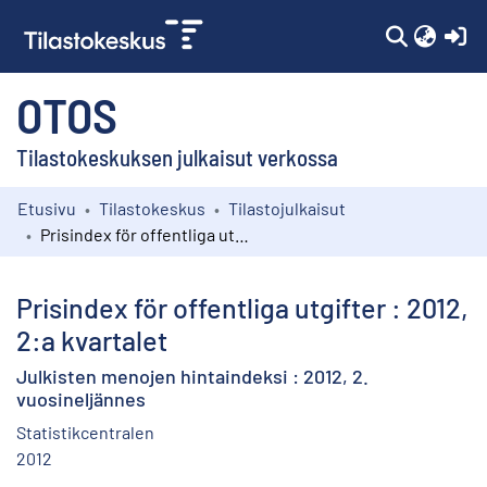
(c
OTOS
Tilastokeskuksen julkaisut verkossa
Etusivu
Tilastokeskus
Tilastojulkaisut
Kokoelmat
Prisindex för offentliga utgifter : 2012, 2:a kvartalet
Selaa
Prisindex för offentliga utgifter : 2012,
2:a kvartalet
Julkisten menojen hintaindeksi : 2012, 2.
vuosineljännes
Statistikcentralen
2012