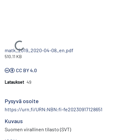
Ladataan...
matk_2019_2020-04-08_en.pdf
510.11 KB
CC BY 4.0
Lataukset
49
Pysyvä osoite
https://urn.fi/URN:NBN:fi-fe20230917128651
Kuvaus
Suomen virallinen tilasto (SVT)