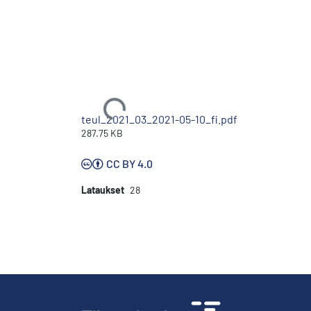
Ladataan...
teul_2021_03_2021-05-10_fi.pdf
287.75 KB
CC BY 4.0
Lataukset
28