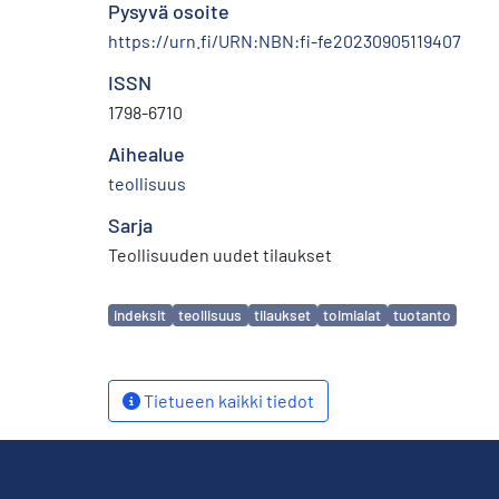
Pysyvä osoite
https://urn.fi/URN:NBN:fi-fe20230905119407
ISSN
1798-6710
Aihealue
teollisuus
Sarja
Teollisuuden uudet tilaukset
Avainsanat
indeksit
teollisuus
tilaukset
toimialat
tuotanto
Tietueen kaikki tiedot