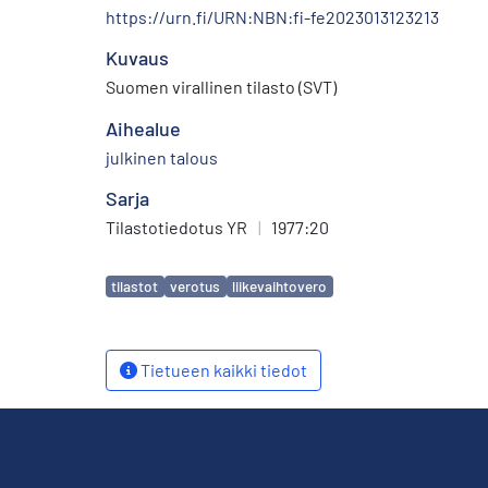
https://urn.fi/URN:NBN:fi-fe2023013123213
Kuvaus
Suomen virallinen tilasto (SVT)
Aihealue
julkinen talous
Sarja
Tilastotiedotus YR
|
1977:20
Avainsanat
tilastot
verotus
liikevaihtovero
Tietueen kaikki tiedot