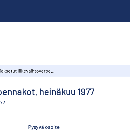
Maksetut liikevaihtoveroennakot, heinäkuu 1977
oennakot, heinäkuu 1977
977
Pysyvä osoite