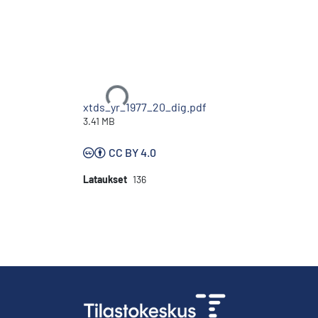
Ladataan...
xtds_yr_1977_20_dig.pdf
3.41 MB
CC BY 4.0
Lataukset
136