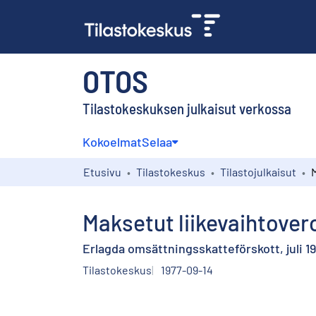
OTOS
Tilastokeskuksen julkaisut verkossa
Kokoelmat
Selaa
Etusivu
Tilastokeskus
Tilastojulkaisut
Maksetut liikevaihtover
Erlagda omsättningsskatteförskott, juli 1
Tilastokeskus
1977-09-14