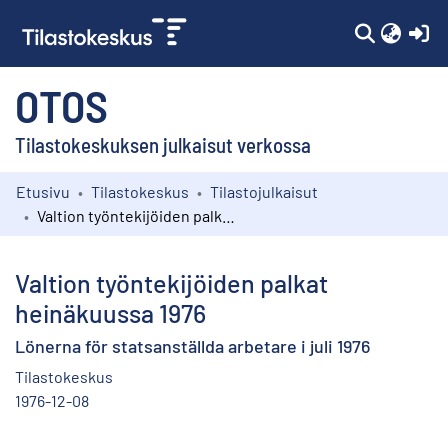
(c
OTOS
Tilastokeskuksen julkaisut verkossa
Etusivu
Tilastokeskus
Tilastojulkaisut
Kokoelmat
Valtion työntekijöiden palkat heinäkuussa 1976
Selaa
Valtion työntekijöiden palkat
heinäkuussa 1976
Lönerna för statsanställda arbetare i juli 1976
Tilastokeskus
1976-12-08