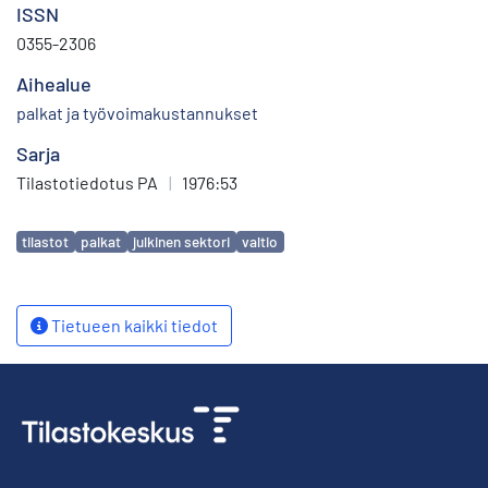
ISSN
0355-2306
Aihealue
palkat ja työvoimakustannukset
Sarja
Tilastotiedotus PA
|
1976:53
Avainsanat
tilastot
palkat
julkinen sektori
valtio
Tietueen kaikki tiedot