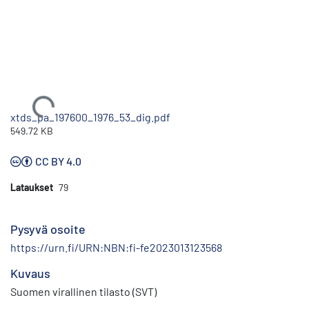
Ladataan...
xtds_pa_197600_1976_53_dig.pdf
549.72 KB
CC BY 4.0
Lataukset
79
Pysyvä osoite
https://urn.fi/URN:NBN:fi-fe2023013123568
Kuvaus
Suomen virallinen tilasto (SVT)