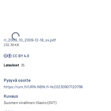
Ladataan...
rl_2009_10_2009-12-18_sv.pdf
232.39 KB
CC BY 4.0
Lataukset
35
Pysyvä osoite
https://urn.fi/URN:NBN:fi-fe20230907120796
Kuvaus
Suomen virallinen tilasto (SVT)