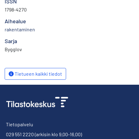
ISSN
1798-4270
Aihealue
rakentaminen
Sarja
Bygglov
Tietueen kaikki tiedot
Tietopalvelu
029 551 2220
(arkisin klo 9.00-16.00)