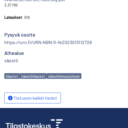
3.37 MB
Lataukset
818
Pysyvä osoite
https://urn.fi/URN:NBN:fi-fe2023013112728
Aihealue
väestö
Avainsanat
tilastot
väestötilastot
väestönmuutokset
Tietueen kaikki tiedot