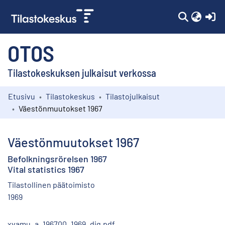
(c
OTOS
Tilastokeskuksen julkaisut verkossa
Etusivu
Tilastokeskus
Tilastojulkaisut
Kokoelmat
Väestönmuutokset 1967
Selaa
Väestönmuutokset 1967
Befolkningsrörelsen 1967
Vital statistics 1967
Tilastollinen päätoimisto
1969
xvamu_a_196700_1969_dig.pdf