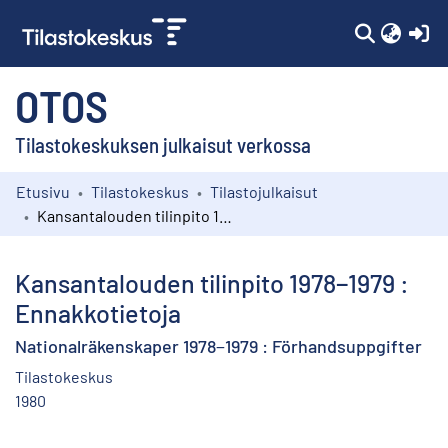
(c
OTOS
Tilastokeskuksen julkaisut verkossa
Etusivu
Tilastokeskus
Tilastojulkaisut
Kokoelmat
Kansantalouden tilinpito 1978−1979 : Ennakkotietoja
Selaa
Kansantalouden tilinpito 1978−1979 :
Ennakkotietoja
Nationalräkenskaper 1978−1979 : Förhandsuppgifter
Tilastokeskus
1980