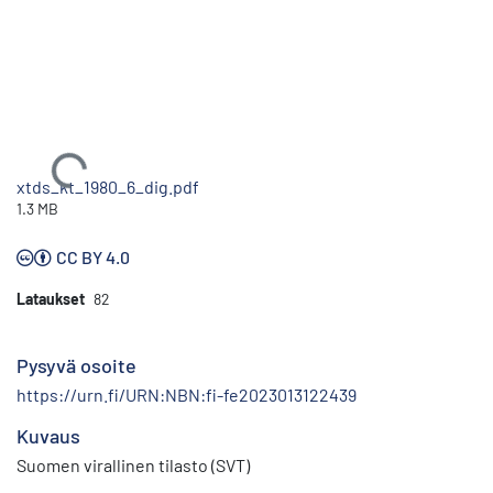
Ladataan...
xtds_kt_1980_6_dig.pdf
1.3 MB
CC BY 4.0
Lataukset
82
Pysyvä osoite
https://urn.fi/URN:NBN:fi-fe2023013122439
Kuvaus
Suomen virallinen tilasto (SVT)