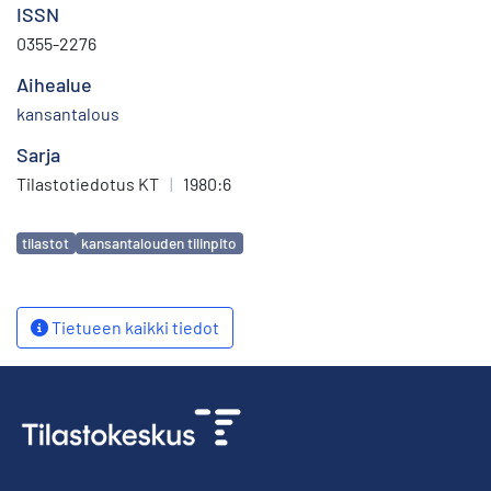
ISSN
0355-2276
Aihealue
kansantalous
Sarja
Tilastotiedotus KT
|
1980:6
Avainsanat
tilastot
kansantalouden tilinpito
Tietueen kaikki tiedot