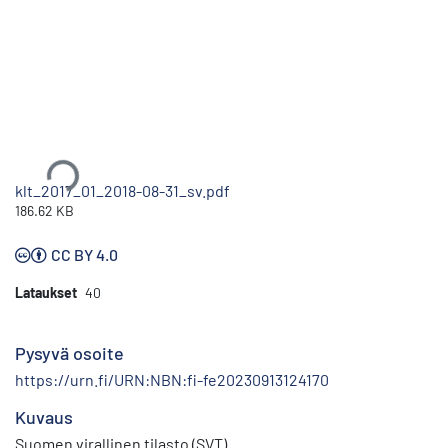
Ladataan...
klt_2017_01_2018-08-31_sv.pdf
186.62 KB
CC BY 4.0
Lataukset
40
Pysyvä osoite
https://urn.fi/URN:NBN:fi-fe20230913124170
Kuvaus
Suomen virallinen tilasto (SVT)