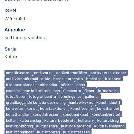
ISSN
2341-7390
Aihealue
kulttuuri ja viestintä
Sarja
Kultur
Avainsanat
amatörteatrar
antikvariat
antikvitetsaffärer
antikvitetsauktioner
antikvitetsföremål
arkiv
barnkulturcentra
bibliotek
bildkonst
bildkonstskolor
bokhandlar
böcker
dans
examina inom kulturbranschen
filmcentra
filmer
formgivning
fotoaffärer
fotograficentra
föreningshus
gallerier
grundläggande konstundervisning
hantverks- och konstindustri
konserter
konst
konstauktioner
konstföremål
konsthandel
konsthandlar
konstintressen
konstmarknad
konstuniversitet
kultur
kulturanslag
kulturarbetskraft
kulturarv
kulturbidrag
kulturbokföring
kulturcentra
kulturdeltagande
kulturevenemang
kulturföreningar
kulturföretag
kulturintressen