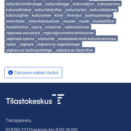
kulturläroinrättningar
kulturnäringar
kultursektor
kulturservice
kulturstiftelser
kulturtidskrifter
kulturturism
kulturutbildning
kulturutgifter
kulturyrken
körer
litteratur
ljudinspelningar
minoriteter
minoritetskulturer
museer
musik
musikaffärer
musikinstitut
opera
orkestrar
radiostationer
regionala anscentra
regionala konstkommissioner
regionala operor
statsstöd
studerande inom kulturbranschen
teater
utgivare
utgivare av dagstidningar
utgivare av ljudinspelningar
utgivare av tidskrifter
Tietueen kaikki tiedot
Tietopalvelu
029 551 2220
(arkisin klo 9.00-16.00)