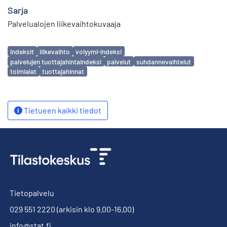
Sarja
Palvelualojen liikevaihtokuvaaja
Avainsanat
indeksit
liikevaihto
volyymi-indeksi
palvelujen tuottajahintaindeksi
palvelut
suhdannevaihtelut
toimialat
tuottajahinnat
Tietueen kaikki tiedot
Tietopalvelu
029 551 2220
(arkisin klo 9.00-16.00)
info@stat.fi