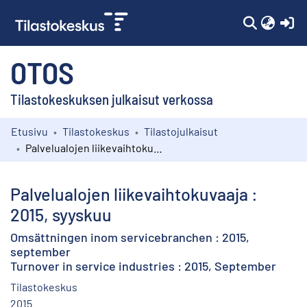
(c
OTOS
Tilastokeskuksen julkaisut verkossa
Etusivu
Tilastokeskus
Tilastojulkaisut
Kokoelmat
Palvelualojen liikevaihtokuvaaja : 2015, syyskuu
Selaa
Palvelualojen liikevaihtokuvaaja :
2015, syyskuu
Omsättningen inom servicebranchen : 2015,
september
Turnover in service industries : 2015, September
Tilastokeskus
2015