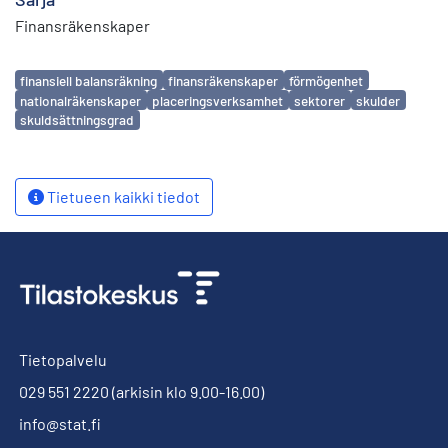
Finansräkenskaper
Avainsanat
finansiell balansräkning
finansräkenskaper
förmögenhet
nationalräkenskaper
placeringsverksamhet
sektorer
skulder
skuldsättningsgrad
Tietueen kaikki tiedot
Tietopalvelu
029 551 2220
(arkisin klo 9.00-16.00)
info@stat.fi