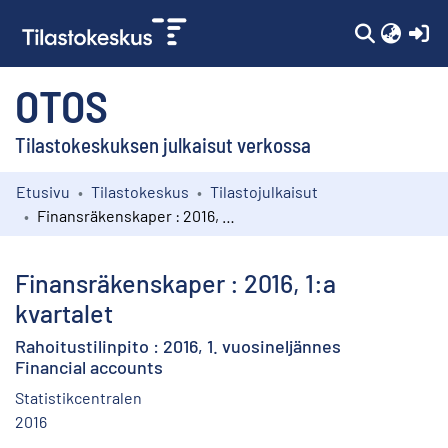
(c
OTOS
Tilastokeskuksen julkaisut verkossa
Etusivu
Tilastokeskus
Tilastojulkaisut
Kokoelmat
Finansräkenskaper : 2016, 1:a kvartalet
Selaa
Finansräkenskaper : 2016, 1:a
kvartalet
Rahoitustilinpito : 2016, 1. vuosineljännes
Financial accounts
Statistikcentralen
2016