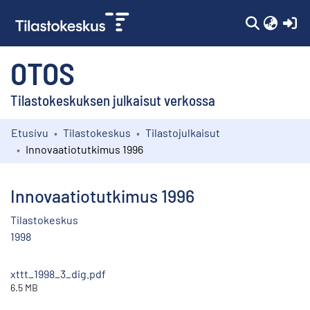
(c
OTOS
Tilastokeskuksen julkaisut verkossa
Etusivu
Tilastokeskus
Tilastojulkaisut
Kokoelmat
Innovaatiotutkimus 1996
Selaa
Innovaatiotutkimus 1996
Tilastokeskus
1998
xttt_1998_3_dig.pdf
6.5 MB