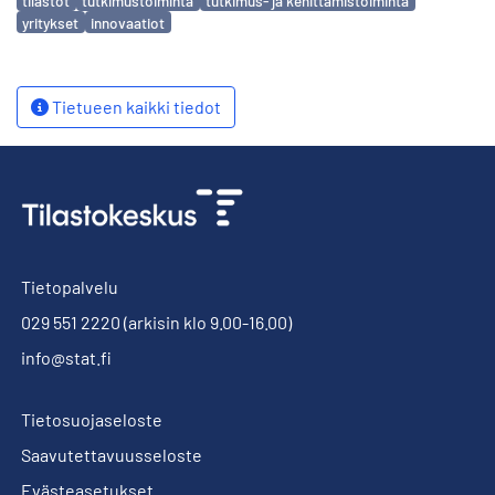
tilastot
tutkimustoiminta
tutkimus- ja kehittämistoiminta
yritykset
innovaatiot
Tietueen kaikki tiedot
Tietopalvelu
029 551 2220
(arkisin klo 9.00-16.00)
info@stat.fi
Tietosuojaseloste
Saavutettavuusseloste
Evästeasetukset