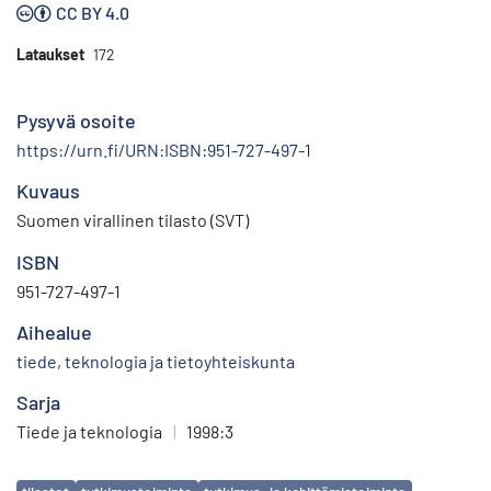
CC BY 4.0
Lataukset
172
Pysyvä osoite
https://urn.fi/URN:ISBN:951-727-497-1
Kuvaus
Suomen virallinen tilasto (SVT)
ISBN
951-727-497-1
Aihealue
tiede, teknologia ja tietoyhteiskunta
Sarja
Tiede ja teknologia
|
1998:3
Avainsanat