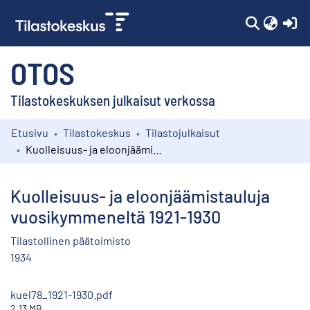
(c
OTOS
Tilastokeskuksen julkaisut verkossa
Etusivu
Tilastokeskus
Tilastojulkaisut
Kokoelmat
Kuolleisuus- ja eloonjäämistauluja vuosikymmeneltä 1921-1930
Selaa
Kuolleisuus- ja eloonjäämistauluja
vuosikymmeneltä 1921-1930
Tilastollinen päätoimisto
1934
kuel78_1921-1930.pdf
2.13 MB