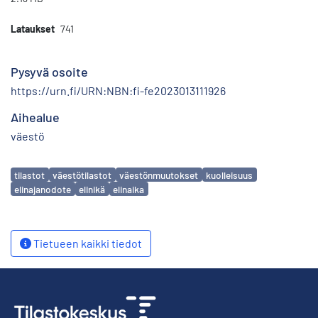
Lataukset
741
Pysyvä osoite
https://urn.fi/URN:NBN:fi-fe2023013111926
Aihealue
väestö
Avainsanat
tilastot
väestötilastot
väestönmuutokset
kuolleisuus
elinajanodote
elinikä
elinaika
Tietueen kaikki tiedot