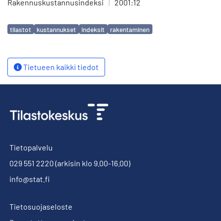
Rakennuskustannusindeksi
|
2001:12
Avainsanat
tilastot
kustannukset
indeksit
rakentaminen
Tietueen kaikki tiedot
Tietopalvelu
029 551 2220
(arkisin klo 9.00-16.00)
info@stat.fi
Tietosuojaseloste