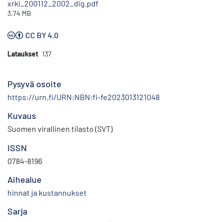
xrki_200112_2002_dig.pdf
3.74 MB
CC BY 4.0
Lataukset
137
Pysyvä osoite
https://urn.fi/URN:NBN:fi-fe2023013121048
Kuvaus
Suomen virallinen tilasto (SVT)
ISSN
0784-8196
Aihealue
hinnat ja kustannukset
Sarja