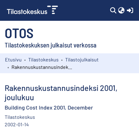
(c
OTOS
Tilastokeskuksen julkaisut verkossa
Etusivu
Tilastokeskus
Tilastojulkaisut
Kokoelmat
Rakennuskustannusindeksi 2001, joulukuu
Selaa
Rakennuskustannusindeksi 2001,
joulukuu
Building Cost Index 2001, December
Tilastokeskus
2002-01-14