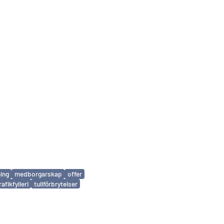
ing
medborgarskap
offer
rafikfylleri
tullförbrytelser