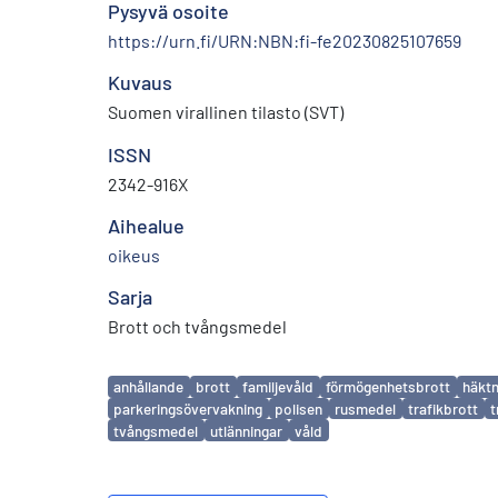
Pysyvä osoite
https://urn.fi/URN:NBN:fi-fe20230825107659
Kuvaus
Suomen virallinen tilasto (SVT)
ISSN
2342-916X
Aihealue
oikeus
Sarja
Brott och tvångsmedel
Avainsanat
anhållande
brott
familjevåld
förmögenhetsbrott
häktn
parkeringsövervakning
polisen
rusmedel
trafikbrott
t
tvångsmedel
utlänningar
våld