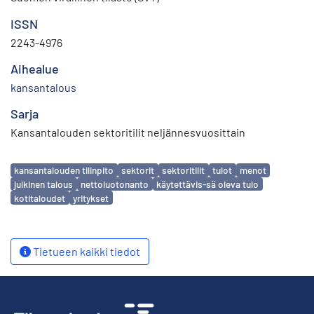
ISSN
2243-4976
Aihealue
kansantalous
Sarja
Kansantalouden sektoritilit neljännesvuosittain
Avainsanat
kansantalouden tilinpito
sektorit
sektoritilit
tulot
menot
julkinen talous
nettoluotonanto
käytettävis-sä oleva tulo
kotitaloudet
yritykset
Tietueen kaikki tiedot