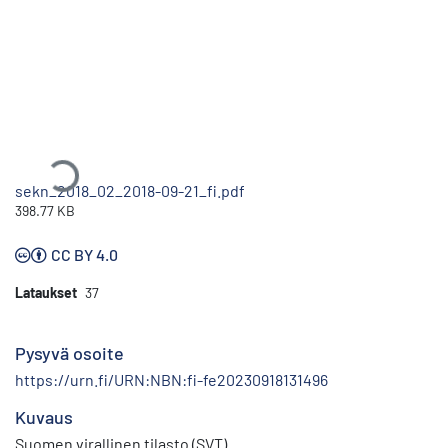
Ladataan...
sekn_2018_02_2018-09-21_fi.pdf
398.77 KB
CC BY 4.0
Lataukset
37
Pysyvä osoite
https://urn.fi/URN:NBN:fi-fe20230918131496
Kuvaus
Suomen virallinen tilasto (SVT)