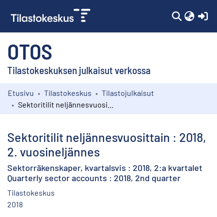
(c
OTOS
Tilastokeskuksen julkaisut verkossa
Etusivu
Tilastokeskus
Tilastojulkaisut
Kokoelmat
Sektoritilit neljännesvuosittain : 2018, 2. vuosineljännes
Selaa
Sektoritilit neljännesvuosittain : 2018,
2. vuosineljännes
Sektorräkenskaper, kvartalsvis : 2018, 2:a kvartalet
Quarterly sector accounts : 2018, 2nd quarter
Tilastokeskus
2018