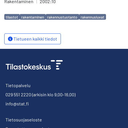
Rakentaminen
|
2002:10
Avainsanat
tilastot
rakentaminen
rakennustuotanto
rakennusluvat
Tietueen kaikki tiedot
Tietopalvelu
029 551 2220
(arkisin klo 9.00-16.00)
info@stat.fi
Tietosuojaseloste