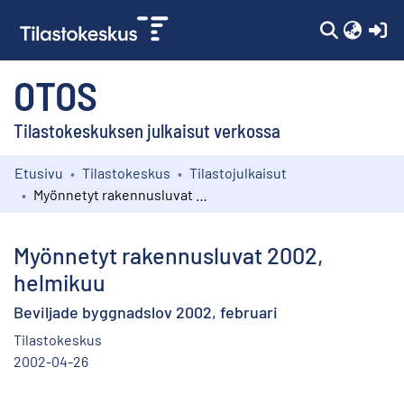
(c
OTOS
Tilastokeskuksen julkaisut verkossa
Etusivu
Tilastokeskus
Tilastojulkaisut
Kokoelmat
Myönnetyt rakennusluvat 2002, helmikuu
Selaa
Myönnetyt rakennusluvat 2002,
helmikuu
Beviljade byggnadslov 2002, februari
Tilastokeskus
2002-04-26