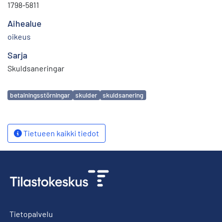
1798-5811
Aihealue
oikeus
Sarja
Skuldsaneringar
Avainsanat
betalningsstörningar
skulder
skuldsanering
Tietueen kaikki tiedot
Tietopalvelu