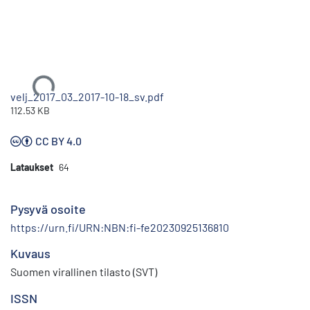
Ladataan...
velj_2017_03_2017-10-18_sv.pdf
112.53 KB
CC BY 4.0
Lataukset
64
Pysyvä osoite
https://urn.fi/URN:NBN:fi-fe20230925136810
Kuvaus
Suomen virallinen tilasto (SVT)
ISSN