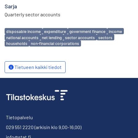
Sarja
Quarterly sector accounts
Avainsanat
disposable income
expenditure
government finance
income
national accounts
net lending
sector accounts
sectors
households
non-financial corporations
Tietueen kaikki tiedot
Tietopalvelu
029 551 2220
(arkisin klo 9.00-16.00)
info@stat.fi