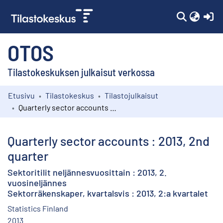
(c
OTOS
Tilastokeskuksen julkaisut verkossa
Etusivu
Tilastokeskus
Tilastojulkaisut
Kokoelmat
Quarterly sector accounts : 2013, 2nd quarter
Selaa
Quarterly sector accounts : 2013, 2nd
quarter
Sektoritilit neljännesvuosittain : 2013, 2.
vuosineljännes
Sektorräkenskaper, kvartalsvis : 2013, 2:a kvartalet
Statistics Finland
2013