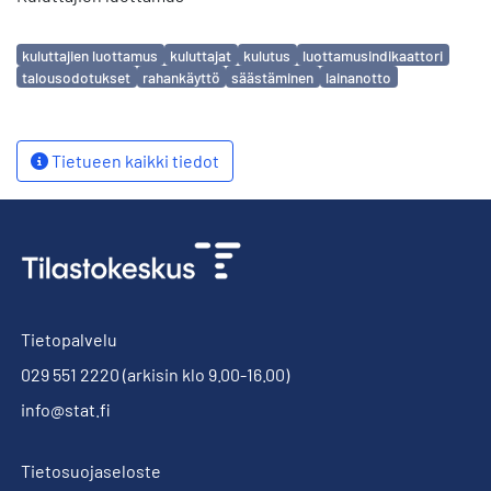
Avainsanat
kuluttajien luottamus
kuluttajat
kulutus
luottamusindikaattori
talousodotukset
rahankäyttö
säästäminen
lainanotto
Tietueen kaikki tiedot
Tietopalvelu
029 551 2220
(arkisin klo 9.00-16.00)
info@stat.fi
Tietosuojaseloste