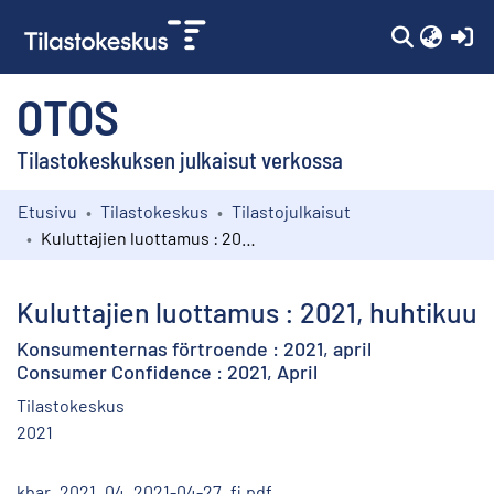
(c
OTOS
Tilastokeskuksen julkaisut verkossa
Etusivu
Tilastokeskus
Tilastojulkaisut
Kokoelmat
Kuluttajien luottamus : 2021, huhtikuu
Selaa
Kuluttajien luottamus : 2021, huhtikuu
Konsumenternas förtroende : 2021, april
Consumer Confidence : 2021, April
Tilastokeskus
2021
kbar_2021_04_2021-04-27_fi.pdf