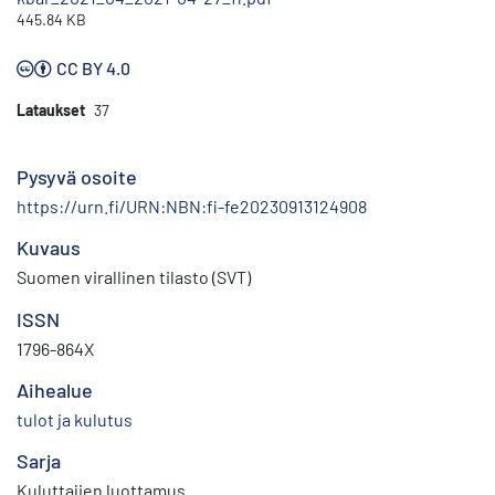
445.84 KB
CC BY 4.0
Lataukset
37
Pysyvä osoite
https://urn.fi/URN:NBN:fi-fe20230913124908
Kuvaus
Suomen virallinen tilasto (SVT)
ISSN
1796-864X
Aihealue
tulot ja kulutus
Sarja
Kuluttajien luottamus