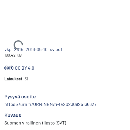
Ladataan...
vkp_2015_2016-05-10_sv.pdf
199.42 KB
CC BY 4.0
Lataukset
31
Pysyvä osoite
https://urn.fi/URN:NBN:fi-fe20230925136627
Kuvaus
Suomen virallinen tilasto (SVT)