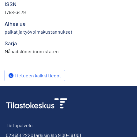
ISSN
1798-3479
Aihealue
palkat ja työvoimakustannukset
Sarja
Månadslöner inom staten
Tietueen kaikki tiedot
Tietopalvelu
029 551 2220
(arkisin klo 9.00-16.00)