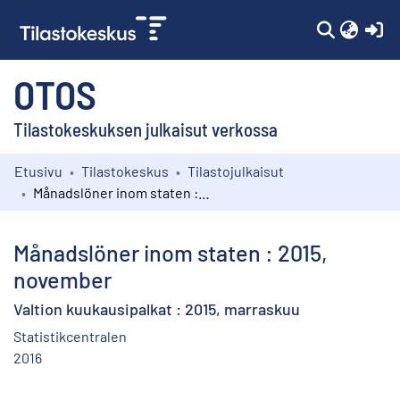
(c
OTOS
Tilastokeskuksen julkaisut verkossa
Etusivu
Tilastokeskus
Tilastojulkaisut
Kokoelmat
Månadslöner inom staten : 2015, november
Selaa
Månadslöner inom staten : 2015,
november
Valtion kuukausipalkat : 2015, marraskuu
Statistikcentralen
2016