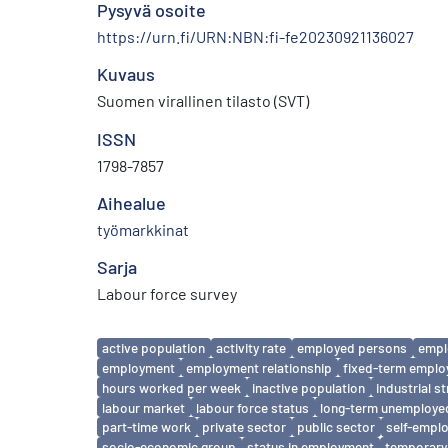
Pysyvä osoite
https://urn.fi/URN:NBN:fi-fe20230921136027
Kuvaus
Suomen virallinen tilasto (SVT)
ISSN
1798-7857
Aihealue
työmarkkinat
Sarja
Labour force survey
Avainsanat
active population
activity rate
employed persons
empl
employment
employment relationship
fixed-term empl
hours worked per week
inactive population
industrial s
labour market
labour force status
long-term unemploye
part-time work
private sector
public sector
self-empl
socio-economic group
status in employment
temporary 