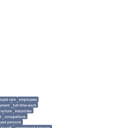
oyed rate
employees
oyment
full-time work
tructure
industries
d
occupations
oyed persons
lay-off
unemployed persons