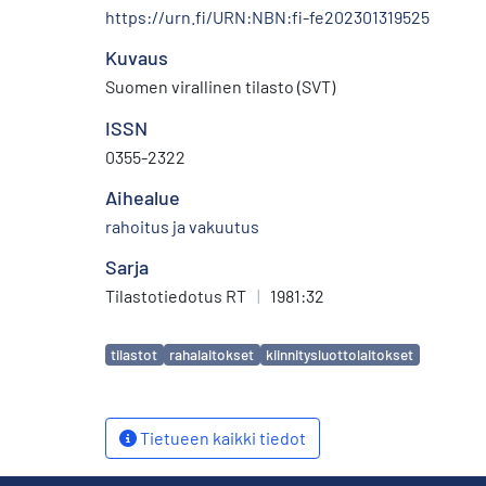
https://urn.fi/URN:NBN:fi-fe202301319525
Kuvaus
Suomen virallinen tilasto (SVT)
ISSN
0355-2322
Aihealue
rahoitus ja vakuutus
Sarja
Tilastotiedotus RT
|
1981:32
Avainsanat
tilastot
rahalaitokset
kiinnitysluottolaitokset
Tietueen kaikki tiedot