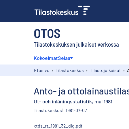
OTOS
Tilastokeskuksen julkaisut verkossa
Kokoelmat
Selaa
Etusivu
Tilastokeskus
Tilastojulkaisut
Anto- ja ottolainaustila
Ut- och inläningsstatistik, maj 1981
Tilastokeskus
1981-07-07
xtds_rt_1981_32_dig.pdf