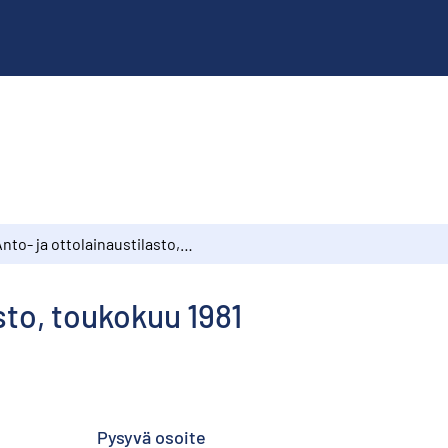
Anto- ja ottolainaustilasto, toukokuu 1981
sto, toukokuu 1981
Pysyvä osoite