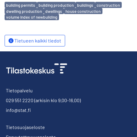
Avainsanat
building permits
building production
buildings
construction
dwelling production
dwellings
house construction
volume index of newbuilding
Tietueen kaikki tiedot
Tietopalvelu
029 551 2220
(arkisin klo 9.00-16.00)
info@stat.fi
Tietosuojaseloste
Saavutettavuusseloste