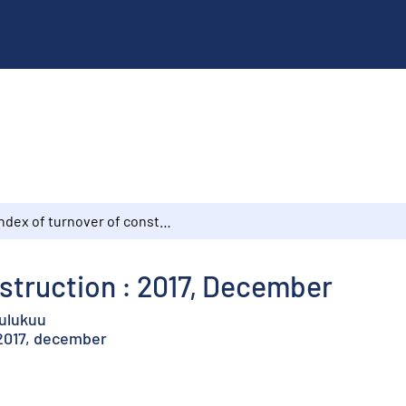
Index of turnover of construction : 2017, December
nstruction : 2017, December
oulukuu
2017, december