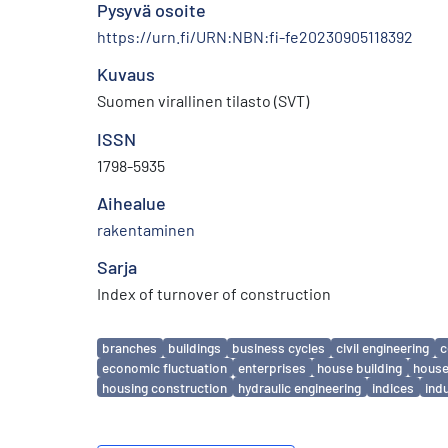
Pysyvä osoite
https://urn.fi/URN:NBN:fi-fe20230905118392
Kuvaus
Suomen virallinen tilasto (SVT)
ISSN
1798-5935
Aihealue
rakentaminen
Sarja
Index of turnover of construction
Avainsanat
branches
buildings
business cycles
civil engineering
c
economic fluctuation
enterprises
house building
house
housing construction
hydraulic engineering
indices
ind