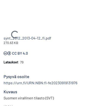
Ladataan...
synt_2012_2013-04-12_fi.pdf
270.63 KB
CC BY 4.0
Lataukset
79
Pysyvä osoite
https://urn.fi/URN:NBN:fi-fe20230919131976
Kuvaus
Suomen virallinen tilasto (SVT)