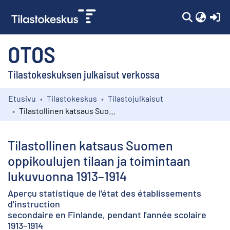
(c
OTOS
Tilastokeskuksen julkaisut verkossa
Etusivu
Tilastokeskus
Tilastojulkaisut
Kokoelmat
Tilastollinen katsaus Suomen oppikoulujen tilaan ja toimintaan lukuvuonna 1913–1914
Selaa
Tilastollinen katsaus Suomen
oppikoulujen tilaan ja toimintaan
lukuvuonna 1913–1914
Aperçu statistique de l'état des établissements
d'instruction
secondaire en Finlande, pendant l'année scolaire
1913–1914