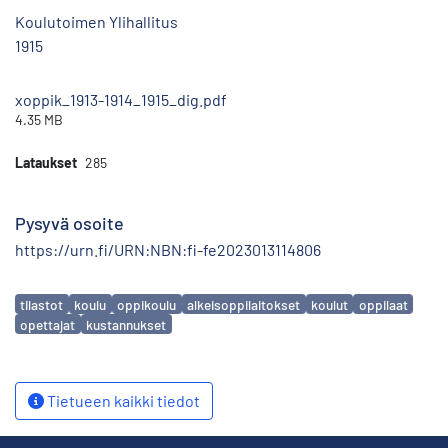
Koulutoimen Ylihallitus
1915
xoppik_1913-1914_1915_dig.pdf
4.35 MB
Lataukset
285
Pysyvä osoite
https://urn.fi/URN:NBN:fi-fe2023013114806
Avainsanat
tilastot
koulu
oppikoulu
alkeisoppilaitokset
koulut
oppilaat
opettajat
kustannukset
Tietueen kaikki tiedot