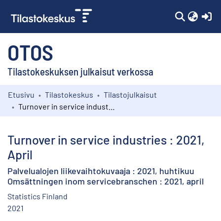
(c
OTOS
Tilastokeskuksen julkaisut verkossa
Etusivu
Tilastokeskus
Tilastojulkaisut
Kokoelmat
Turnover in service industries : 2021, April
Selaa
Turnover in service industries : 2021,
April
Palvelualojen liikevaihtokuvaaja : 2021, huhtikuu
Omsättningen inom servicebranschen : 2021, april
Statistics Finland
2021