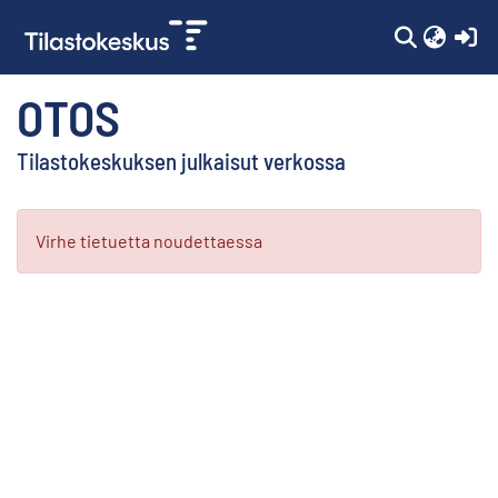
(c
OTOS
Tilastokeskuksen julkaisut verkossa
Kokoelmat
Virhe tietuetta noudettaessa
Selaa