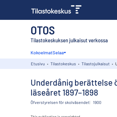
OTOS
Tilastokeskuksen julkaisut verkossa
Kokoelmat
Selaa
Etusivu
Tilastokeskus
Tilastojulkaisut
Underdånig berättelse 
läseåret 1897–1898
Öfverstyrelsen för skolväsendet
1900
This publication is copyrighted.