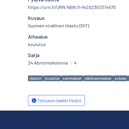
https://urn.fi/URN:NBN:fi-fe2023013114575
Kuvaus
Suomen virallinen tilasto (SVT)
Aihealue
koulutus
Sarja
24 Abnormskolorna
|
4
Avainsanat
tilastot
koulutus
vammaiset
näkövammaiset
sokeat
Tietueen kaikki tiedot