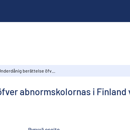
Underdånig berättelse öfver abnormskolornas i Finland verksamhet under läseåret 1897–1898
öfver abnormskolornas i Finland
Pysyvä osoite