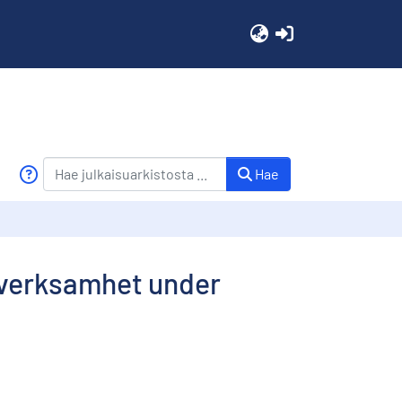
(current)
Hae
 verksamhet under