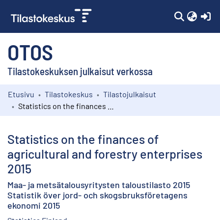
(c
OTOS
Tilastokeskuksen julkaisut verkossa
Etusivu
Tilastokeskus
Tilastojulkaisut
Kokoelmat
Statistics on the finances of agricultural and forestry enterprises 2015
Selaa
Statistics on the finances of
agricultural and forestry enterprises
2015
Maa- ja metsätalousyritysten taloustilasto 2015
Statistik över jord- och skogsbruksföretagens
ekonomi 2015