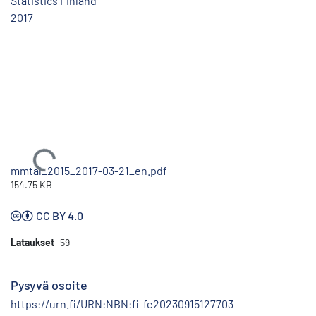
Statistics Finland
2017
Ladataan...
mmtal_2015_2017-03-21_en.pdf
154.75 KB
CC BY 4.0
Lataukset
59
Pysyvä osoite
https://urn.fi/URN:NBN:fi-fe20230915127703