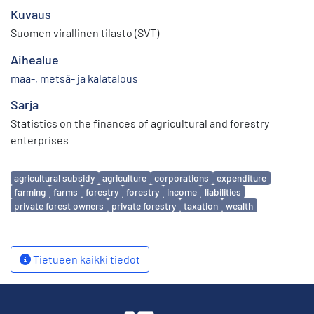
Kuvaus
Suomen virallinen tilasto (SVT)
Aihealue
maa-, metsä- ja kalatalous
Sarja
Statistics on the finances of agricultural and forestry
enterprises
Avainsanat
agricultural subsidy
agriculture
corporations
expenditure
farming
farms
forestry
forestry
income
liabilities
private forest owners
private forestry
taxation
wealth
Tietueen kaikki tiedot