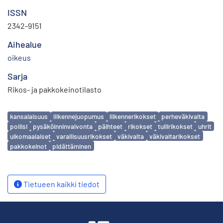
ISSN
2342-9151
Aihealue
oikeus
Sarja
Rikos- ja pakkokeinotilasto
Avainsanat
kansalaisuus
liikennejuopumus
liikennerikokset
perheväkivalta
poliisi
pysäköinninvalvonta
päihteet
rikokset
tullirikokset
uhrit
ulkomaalaiset
varallisuusrikokset
väkivalta
väkivaltarikokset
pakkokeinot
pidättäminen
Tietueen kaikki tiedot