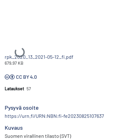
Ladataan...
rpk_2020_13_2021-05-12_fi.pdf
679.97 KB
CC BY 4.0
Lataukset
57
Pysyvä osoite
https://urn.fi/URN:NBN:fi-fe20230825107637
Kuvaus
Suomen virallinen tilasto (SVT)