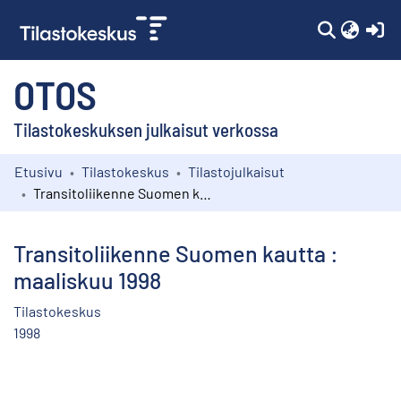
(c
OTOS
Tilastokeskuksen julkaisut verkossa
Etusivu
Tilastokeskus
Tilastojulkaisut
Kokoelmat
Transitoliikenne Suomen kautta : maaliskuu 1998
Selaa
Transitoliikenne Suomen kautta :
maaliskuu 1998
Tilastokeskus
1998