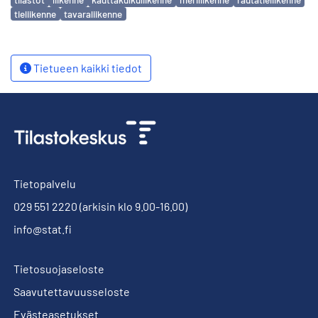
tieliikenne
tavaraliikenne
Tietueen kaikki tiedot
Tietopalvelu
029 551 2220
(arkisin klo 9.00-16.00)
info@stat.fi
Tietosuojaseloste
Saavutettavuusseloste
Evästeasetukset