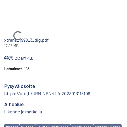
Ladataan...
xtrans_1998_3_dig.pdf
12.13 MB
CC BY 4.0
Lataukset
163
Pysyvä osoite
https://urn.fi/URN:NBN:fi-fe2023013113106
Aihealue
liikenne ja matkailu
Avainsanat
tilastot
liikenne
kauttakulkuliikenne
meriliikenne
rautatieliikenne