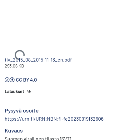
Ladataan...
tlv_2015_08_2015-11-13_en.pdf
293.06 KB
CC BY 4.0
Lataukset
45
Pysyvä osoite
https://urn.fi/URN:NBN:fi-fe20230919132606
Kuvaus
Suomen virallinen tilasto (SVT)