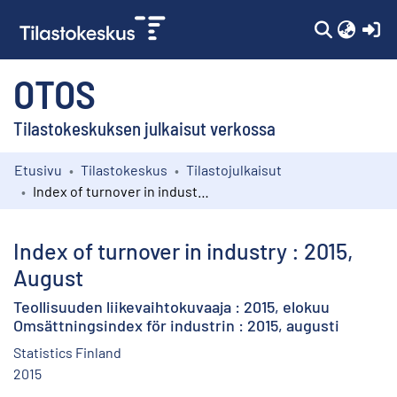
(c
OTOS
Tilastokeskuksen julkaisut verkossa
Etusivu
Tilastokeskus
Tilastojulkaisut
Kokoelmat
Index of turnover in industry : 2015, August
Selaa
Index of turnover in industry : 2015,
August
Teollisuuden liikevaihtokuvaaja : 2015, elokuu
Omsättningsindex för industrin : 2015, augusti
Statistics Finland
2015