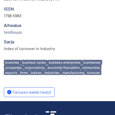
ISSN
1798-596X
Aihealue
teollisuus
Sarja
Index of turnover in industry
Avainsanat
branches
business cycles
business enterprises
businesses
companies
corporations
economic fluctuation
enterprises
exports
firms
indices
industries
manufacturing
turnover
Tietueen kaikki tiedot