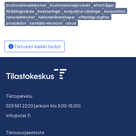
Avainsanat
bruttonationalinkomst
bruttonationalprodukt
efterfrågan
förädlingsvärde
investeringar
konjunktur-växlingar
konsumtion
nationalinkomst
nationalräkenskaper
offentliga utgifter
produktion
samhälls-ekonomi
utbud
Tietueen kaikki tiedot
Tietopalvelu
029 551 2220
(arkisin klo 9.00-16.00)
info@stat.fi
Tietosuojaseloste