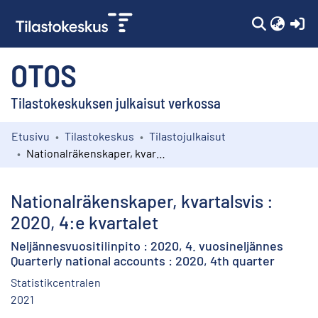
(c
OTOS
Tilastokeskuksen julkaisut verkossa
Etusivu
Tilastokeskus
Tilastojulkaisut
Kokoelmat
Nationalräkenskaper, kvartalsvis : 2020, 4:e kvartalet
Selaa
Nationalräkenskaper, kvartalsvis :
2020, 4:e kvartalet
Neljännesvuositilinpito : 2020, 4. vuosineljännes
Quarterly national accounts : 2020, 4th quarter
Statistikcentralen
2021