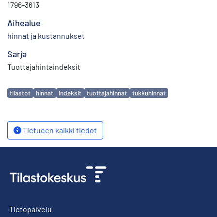
1796-3613
Aihealue
hinnat ja kustannukset
Sarja
Tuottajahintaindeksit
Avainsanat
tilastot
hinnat
indeksit
tuottajahinnat
tukkuhinnat
Tietueen kaikki tiedot
Tietopalvelu